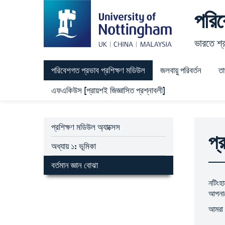
পরিব
ভারতে শ্র
পরিবেশগত প্রভাব প্রশিক্ষণ মডিউল
জলবায়ু পরিবর্তন
তা
এফএকিউস [প্রায়শই জিজ্ঞাসিত প্রশ্নাবলী]
প্রশিক্ষণ মডিউল অ্যাক্সেস
প্
অধ্যায় ১: ভূমিকা
বর্তমান জ্ঞান বোঝা
নটিংহা
আপনাক
আমরা আ