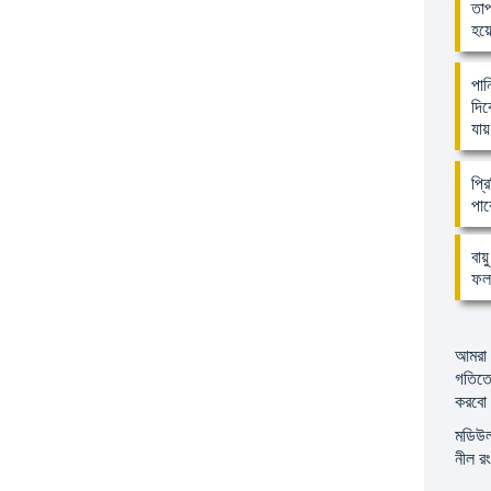
তাপ
হয়ে
পান
দিক
যায
প্র
পা
বায
ফলা
আমরা 
গতিতে
করব
মডিউলট
নীল র