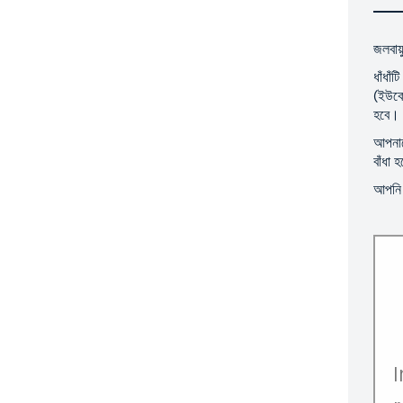
জলবায়ু
ধাঁধাঁ
(ইউকে
হবে।
আপনাকে
বাঁধা 
আপনি 