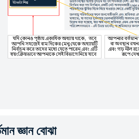
্তমান জ্ঞান বোঝা