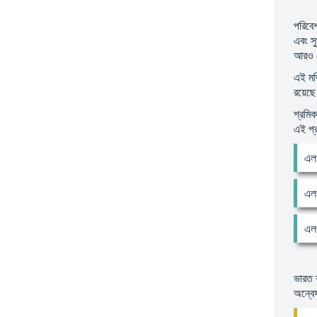
পরিবেশ
এবং সু
আরও ব
এই মডি
রয়েছে
শ্রমিক
এই প্
এলও
এলও
এলও
ভারত ক
অন্বে