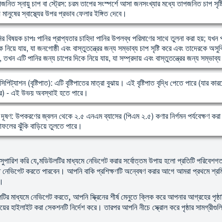
জনিত স্নায়ু চাপ বা স্ট্রেস: চরম তাপের সংস্পর্শে আসা জনসংখ্যার মধ্যে তাপজনিত চাপ সৃষ্ট
 মানুষের স্বাস্থ্যের উপর প্রভাব ফেলার ইঙ্গিত দেবে।
ির বিষয়ক চাপঃ পানির প্রাপ্যতার চাহিদা পানির উপলব্ধ পরিমাণের সাথে তুলনা করা হয়; যখন 
ে নিয়ে যায়, যা জনগোষ্ঠী এবং বাস্তুতন্ত্রের জন্য সম্ভাব্য চাপ সৃষ্টি করে এবং তাদেরকে অস
়, তখন এটি পানির জন্য চাপের দিকে নিয়ে যায়, যা সম্প্রদায় এবং বাস্তুতন্ত্রের জন্য সম্
িসিপিট্যাশন (বৃষ্টিপাত): এটি বৃষ্টিপাতের মাত্রা বুঝায়। এই বৃষ্টিপাত বৃদ্ধি পেতে পারে (যার
রে) - এই উভয় অবস্থাই হতে পারে।
়ু দূষণ: উপকরণের জ্বলন থেকে ২.৫ এনএম ব্যাসের (পিএম ২.৫) কণার নির্গমন পর্যবেক্ষণ করা হয়
ফলের ঝুঁকি বাড়িয়ে তুলতে পারে।
সুপারিশ করি যে,মডিউলটির মাধ্যমে নেভিগেট করার সর্বোত্তম উপায় হলো প্রতিটি পরিবে
 নেভিগেট করতে পারবেন। আপনি বাকি প্রশিক্ষণটি অন্বেষণ করার আগে আমরা প্রথমে শ্রমিকদ
ো।
ির মাধ্যমে নেভিগেট করতে, আপনি স্ক্রিনের শীর্ষ মেনুতে ক্লিক করে আপনার আগ্রহের পৃষ্ঠা
ংয়ের হাইলাইট করা সেকশনটি নির্দেশ করে। তারপর আপনি নীচে স্ক্রোল করে পৃষ্ঠার সামগ্রী